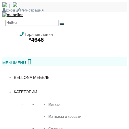
|
Skip
Вход
Регистрация
to
content
Горячая линия
*4646
Skip
MENU
MENU
to
content
BELLONA МЕБЕЛЬ
КАТЕГОРИИ
Мягкая
Матрасы и кровати
Спальня