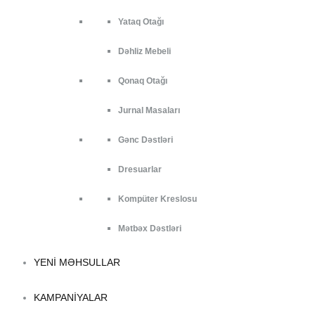
Yataq Otağı
Dəhliz Mebeli
Qonaq Otağı
Jurnal Masaları
Gənc Dəstləri
Dresuarlar
Kompüter Kreslosu
Mətbəx Dəstləri
YENI MƏHSULLAR
KAMPANIYALAR