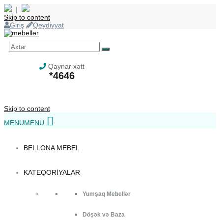
|
Skip to content
Giriş
Qeydiyyat
Qaynar xətt
*4646
Skip to content
MENU
MENU
BELLONA MEBEL
KATEQORIYALAR
Yumşaq Mebellər
Döşək və Baza