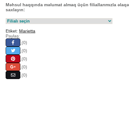
Məhsul haqqında məlumat almaq üçün filiallarımızla əlaqə
saxlayın:
Etiket:
Marietta
Paylaş:
(0)
(0)
(0)
(0)
(0)