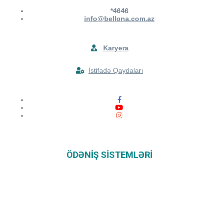
*4646
info@bellona.com.az
Karyera
İstifadə Qaydaları
ÖDƏNIŞ SISTEMLƏRI