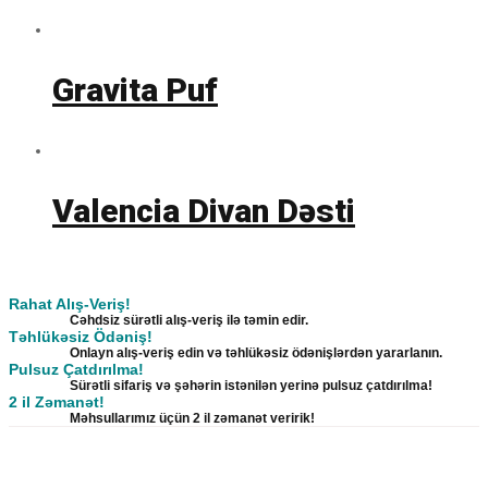
Gravita Puf
Valencia Divan Dəsti
Rahat Alış-Veriş!
Cəhdsiz sürətli alış-veriş ilə təmin edir.
Təhlükəsiz Ödəniş!
Onlayn alış-veriş edin və təhlükəsiz ödənişlərdən yararlanın.
Pulsuz Çatdırılma!
Sürətli sifariş və şəhərin istənilən yerinə pulsuz çatdırılma!
2 il Zəmanət!
Məhsullarımız üçün 2 il zəmanət veririk!