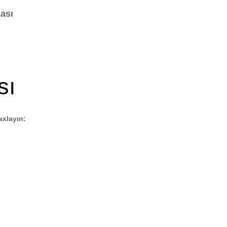
ası
sı
axlayın: