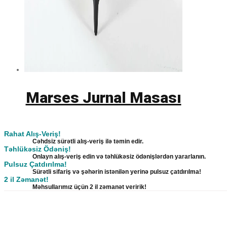
Marses Jurnal Masası
Rahat Alış-Veriş!
Cəhdsiz sürətli alış-veriş ilə təmin edir.
Təhlükəsiz Ödəniş!
Onlayn alış-veriş edin və təhlükəsiz ödənişlərdən yararlanın.
Pulsuz Çatdırılma!
Sürətli sifariş və şəhərin istənilən yerinə pulsuz çatdırılma!
2 il Zəmanət!
Məhsullarımız üçün 2 il zəmanət veririk!