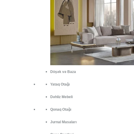
Döşək və Baza
Yataq Otağı
Dəhliz Mebeli
Qonaq Otağı
Jurnal Masaları