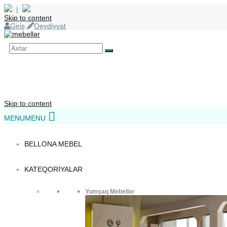
|
Skip to content
Giriş
Qeydiyyat
Skip to content
MENU
MENU
BELLONA MEBEL
KATEQORIYALAR
Yumşaq Mebellər