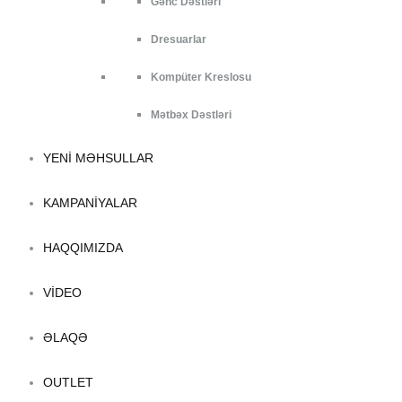
Gənc Dəstləri
Dresuarlar
Kompüter Kreslosu
Mətbəx Dəstləri
YENI MƏHSULLAR
KAMPANIYALAR
HAQQIMIZDA
VIDEO
ƏLAQƏ
OUTLET