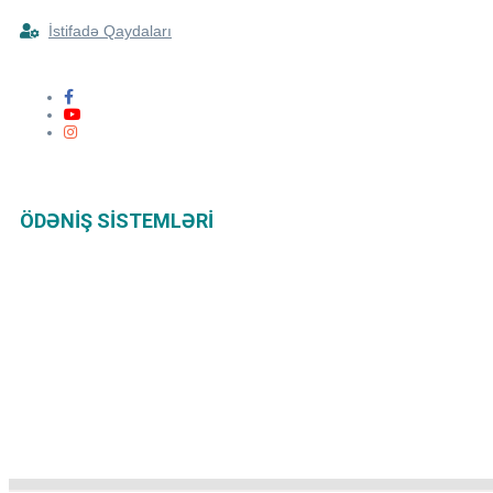
İstifadə Qaydaları
ÖDƏNIŞ SISTEMLƏRI