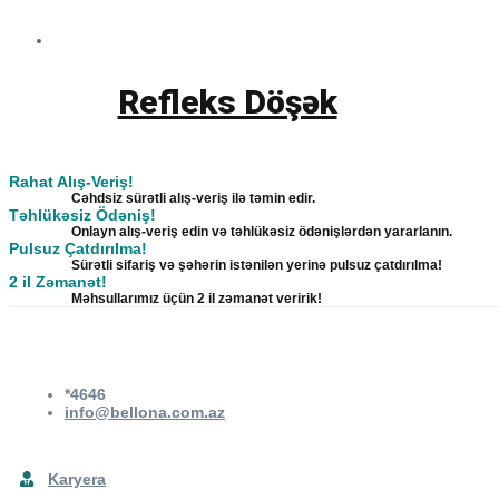
Refleks Döşək
Rahat Alış-Veriş!
Cəhdsiz sürətli alış-veriş ilə təmin edir.
Təhlükəsiz Ödəniş!
Onlayn alış-veriş edin və təhlükəsiz ödənişlərdən yararlanın.
Pulsuz Çatdırılma!
Sürətli sifariş və şəhərin istənilən yerinə pulsuz çatdırılma!
2 il Zəmanət!
Məhsullarımız üçün 2 il zəmanət veririk!
*4646
info@bellona.com.az
Karyera