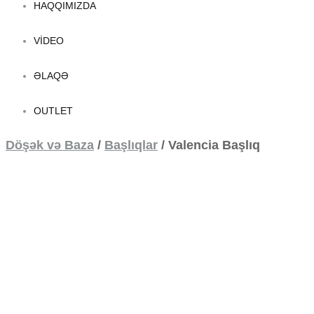
HAQQIMIZDA
VIDEO
ƏLAQƏ
OUTLET
Döşək və Baza
/
Başlıqlar
/
Valencia Başlıq