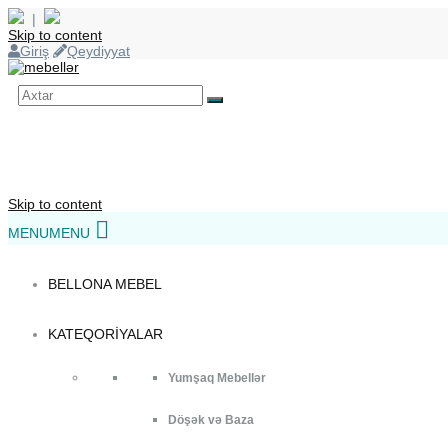
|
Skip to content
Giriş
Qeydiyyat
Skip to content
MENU
MENU
BELLONA MEBEL
KATEQORIYALAR
Yumşaq Mebellər
Döşək və Baza