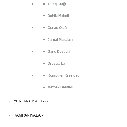
Yataq Otağı
Dəhliz Mebeli
Qonaq Otağı
Jurnal Masaları
Gənc Dəstləri
Dresuarlar
Kompüter Kreslosu
Mətbəx Dəstləri
YENI MƏHSULLAR
KAMPANIYALAR