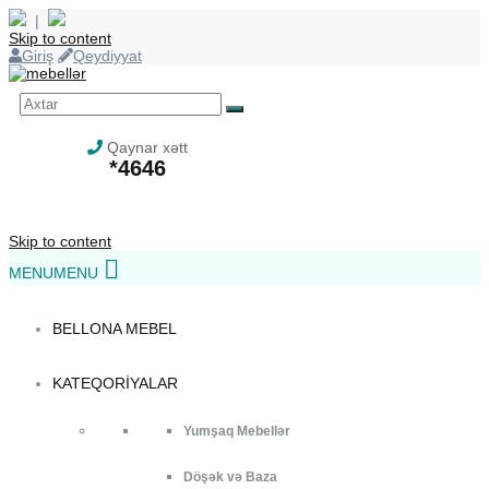
|
Skip to content
Giriş
Qeydiyyat
Qaynar xətt
*4646
Skip to content
MENU
MENU
BELLONA MEBEL
KATEQORIYALAR
Yumşaq Mebellər
Döşək və Baza