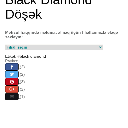
Döşək
Məhsul haqqında məlumat almaq üçün filiallarımızla əlaqə
saxlayın:
Etiket:
#black diamond
Paylaş:
(2)
(2)
(3)
(2)
(1)