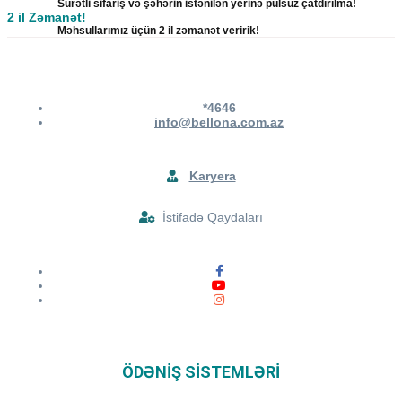
Sürətli sifariş və şəhərin istənilən yerinə pulsuz çatdırılma!
2 il Zəmanət!
Məhsullarımız üçün 2 il zəmanət veririk!
*4646
info@bellona.com.az
Karyera
İstifadə Qaydaları
ÖDƏNIŞ SISTEMLƏRI