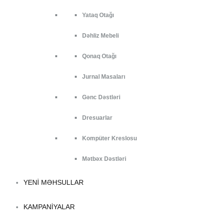
Yataq Otağı
Dəhliz Mebeli
Qonaq Otağı
Jurnal Masaları
Gənc Dəstləri
Dresuarlar
Kompüter Kreslosu
Mətbəx Dəstləri
YENI MƏHSULLAR
KAMPANIYALAR