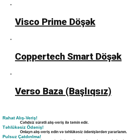
Visco Prime Döşək
Coppertech Smart Döşək
Verso Baza (Başlıqsız)
Rahat Alış-Veriş!
Cəhdsiz sürətli alış-veriş ilə təmin edir.
Təhlükəsiz Ödəniş!
Onlayn alış-veriş edin və təhlükəsiz ödənişlərdən yararlanın.
Pulsuz Çatdırılma!