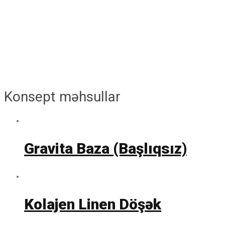
Konsept məhsullar
Gravita Baza (Başlıqsız)
Kolajen Linen Döşək