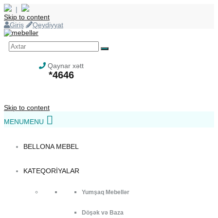
|
Skip to content
Giriş
Qeydiyyat
Qaynar xətt
*4646
Skip to content
MENU
MENU
BELLONA MEBEL
KATEQORIYALAR
Yumşaq Mebellər
Döşək və Baza