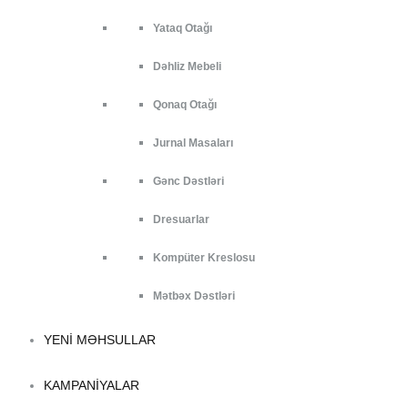
Yataq Otağı
Dəhliz Mebeli
Qonaq Otağı
Jurnal Masaları
Gənc Dəstləri
Dresuarlar
Kompüter Kreslosu
Mətbəx Dəstləri
YENI MƏHSULLAR
KAMPANIYALAR