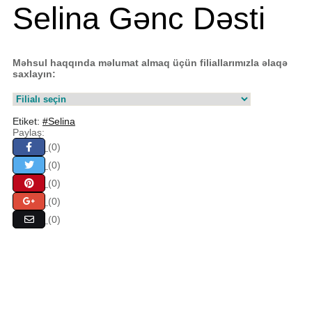
Selina Gənc Dəsti
Məhsul haqqında məlumat almaq üçün filiallarımızla əlaqə
saxlayın:
Etiket:
#Selina
Paylaş:
(0)
(0)
(0)
(0)
(0)