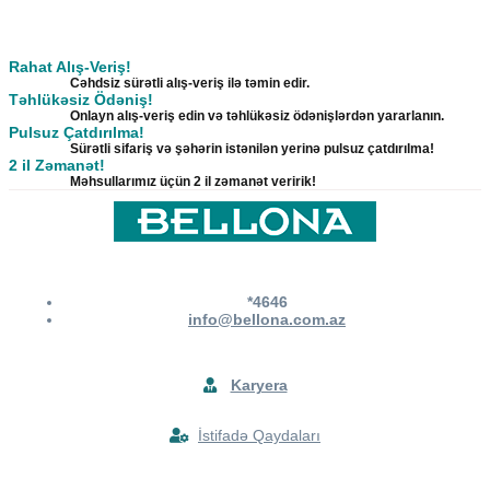
Rahat Alış-Veriş!
Cəhdsiz sürətli alış-veriş ilə təmin edir.
Təhlükəsiz Ödəniş!
Onlayn alış-veriş edin və təhlükəsiz ödənişlərdən yararlanın.
Pulsuz Çatdırılma!
Sürətli sifariş və şəhərin istənilən yerinə pulsuz çatdırılma!
2 il Zəmanət!
Məhsullarımız üçün 2 il zəmanət veririk!
*4646
info@bellona.com.az
Karyera
İstifadə Qaydaları