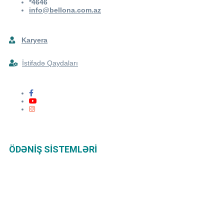
*4646
info@bellona.com.az
Karyera
İstifadə Qaydaları
ÖDƏNIŞ SISTEMLƏRI