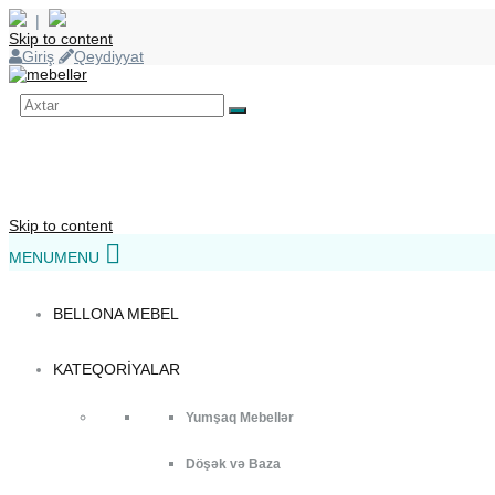
|
Skip to content
Giriş
Qeydiyyat
Skip to content
MENU
MENU
BELLONA MEBEL
KATEQORIYALAR
Yumşaq Mebellər
Döşək və Baza