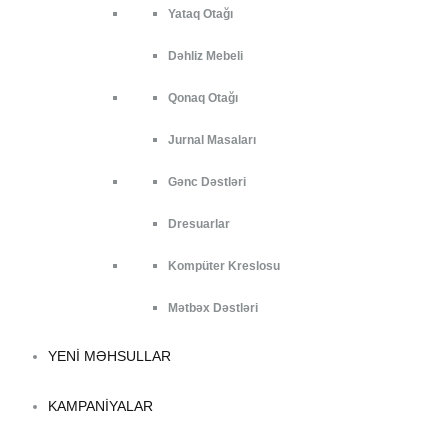
Yataq Otağı
Dəhliz Mebeli
Qonaq Otağı
Jurnal Masaları
Gənc Dəstləri
Dresuarlar
Kompüter Kreslosu
Mətbəx Dəstləri
YENI MƏHSULLAR
KAMPANIYALAR