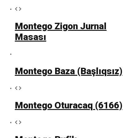
Montego Zigon Jurnal
Masası
Montego Baza (Başlıqsız)
Montego Oturacaq (6166)