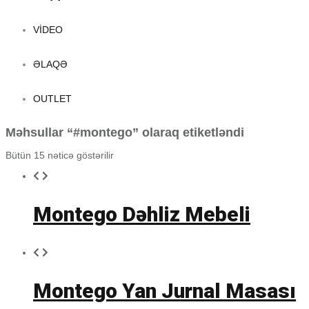
VIDEO
ƏLAQƏ
OUTLET
Məhsullar “#montego” olaraq etiketləndi
Bütün 15 nəticə göstərilir
Montego Dəhliz Mebeli
Montego Yan Jurnal Masası