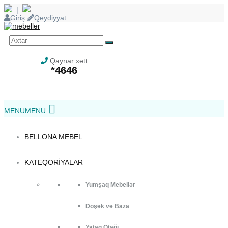
|
Skip
Giriş
Qeydiyyat
to
content
Qaynar xətt
*4646
Skip
MENU
MENU
to
content
BELLONA MEBEL
KATEQORIYALAR
Yumşaq Mebellər
Döşək və Baza
Yataq Otağı