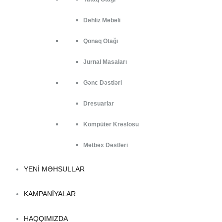
Dəhliz Mebeli
Qonaq Otağı
Jurnal Masaları
Gənc Dəstləri
Dresuarlar
Kompüter Kreslosu
Mətbəx Dəstləri
YENI MƏHSULLAR
KAMPANIYALAR
HAQQIMIZDA