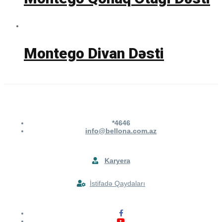
Montego Divan Dəsti
*4646
info@bellona.com.az
Karyera
İstifadə Qaydaları