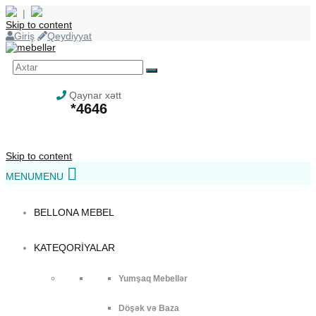
|
Skip to content
Giriş
Qeydiyyat
Qaynar xətt
*4646
Skip to content
MENU
MENU
BELLONA MEBEL
KATEQORIYALAR
Yumşaq Mebellər
Döşək və Baza