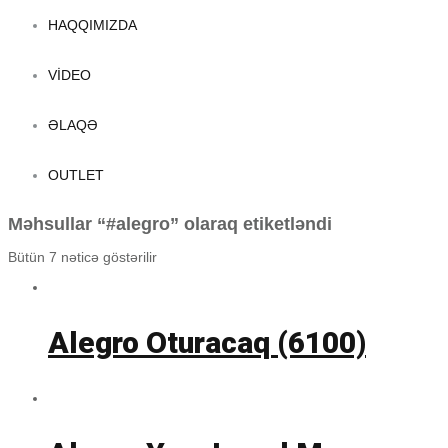
HAQQIMIZDA
VIDEO
ƏLAQƏ
OUTLET
Məhsullar “#alegro” olaraq etiketləndi
Bütün 7 nəticə göstərilir
Alegro Oturacaq (6100)