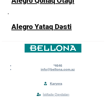
Alegro Qonaq Otağı
Alegro Yataq Dəsti
*4646
info@bellona.com.az
Karyera
İstifadə Qaydaları