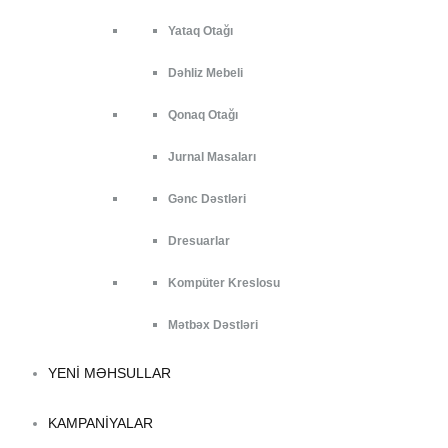
Yataq Otağı
Dəhliz Mebeli
Qonaq Otağı
Jurnal Masaları
Gənc Dəstləri
Dresuarlar
Kompüter Kreslosu
Mətbəx Dəstləri
YENI MƏHSULLAR
KAMPANIYALAR