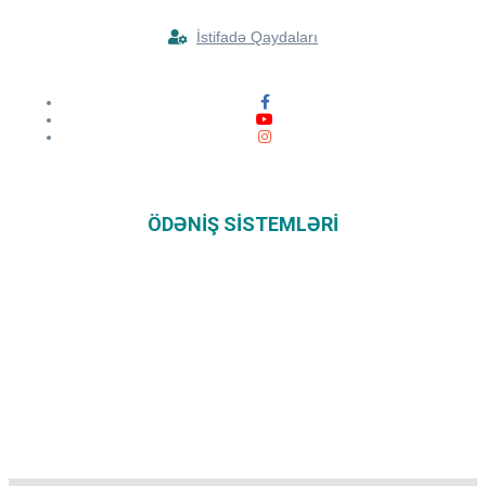
İstifadə Qaydaları
ÖDƏNIŞ SISTEMLƏRI