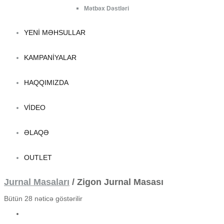
Mətbəx Dəstləri
YENI MƏHSULLAR
KAMPANIYALAR
HAQQIMIZDA
VIDEO
ƏLAQƏ
OUTLET
Jurnal Masaları
/
Zigon Jurnal Masası
Bütün 28 nəticə göstərilir