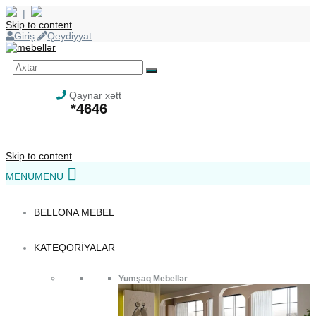
|
Skip to content
Giriş
Qeydiyyat
Qaynar xətt
*4646
Skip to content
MENU
MENU
BELLONA MEBEL
KATEQORIYALAR
Yumşaq Mebellər